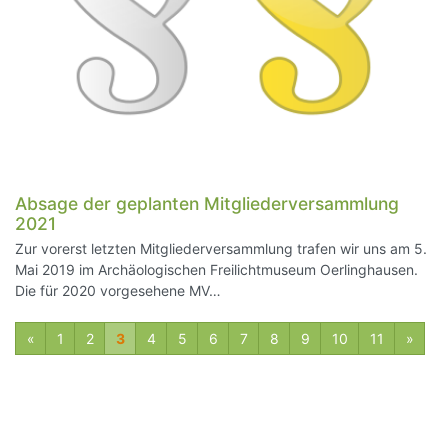
Absage der geplanten Mitgliederversammlung
2021
Zur vorerst letzten Mitgliederversammlung trafen wir uns am 5.
Mai 2019 im Archäologischen Freilichtmuseum Oerlinghausen.
Die für 2020 vorgesehene MV…
vorherige
näch
«
1
2
3
4
5
6
7
8
9
10
11
»