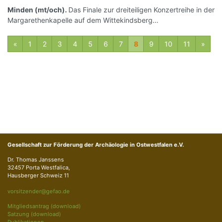
Minden (mt/och).
Das Finale zur dreiteiligen Konzertreihe in der
Margarethenkapelle auf dem Wittekindsberg…
vorherige
näch
«
1
2
3
4
5
6
7
8
9
10
11
»
Gesellschaft zur Förderung der Archäologie in Ostwestfalen e.V.
Dr. Thomas Janssens
32457 Porta Westfalica,
Hausberger Schweiz 11
vorsitzender@gefao.de
Mitgliedsantrag (download)
Satzung (download)