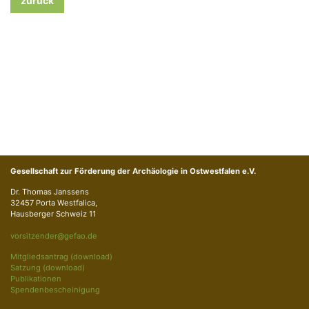
zurück
Gesellschaft zur Förderung der Archäologie in Ostwestfalen e.V.
Dr. Thomas Janssens
32457 Porta Westfalica,
Hausberger Schweiz 11
vorsitzender@gefao.de
Mitgliedsantrag (download)
Satzung (download)
Publikationen
Spendenbescheinigung