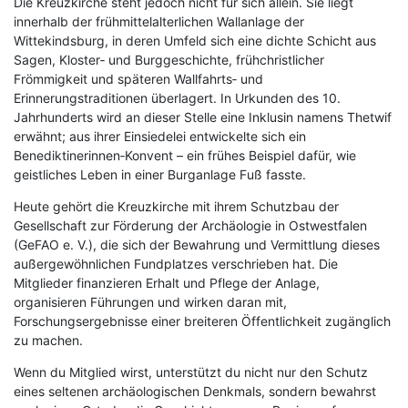
Die Kreuzkirche steht jedoch nicht für sich allein. Sie liegt
innerhalb der frühmittelalterlichen Wallanlage der
Wittekindsburg, in deren Umfeld sich eine dichte Schicht aus
Sagen, Kloster‑ und Burggeschichte, frühchristlicher
Frömmigkeit und späteren Wallfahrts‑ und
Erinnerungstraditionen überlagert. In Urkunden des 10.
Jahrhunderts wird an dieser Stelle eine Inklusin namens Thetwif
erwähnt; aus ihrer Einsiedelei entwickelte sich ein
Benediktinerinnen‑Konvent – ein frühes Beispiel dafür, wie
geistliches Leben in einer Burganlage Fuß fasste.
Heute gehört die Kreuzkirche mit ihrem Schutzbau der
Gesellschaft zur Förderung der Archäologie in Ostwestfalen
(GeFAO e. V.), die sich der Bewahrung und Vermittlung dieses
außergewöhnlichen Fundplatzes verschrieben hat. Die
Mitglieder finanzieren Erhalt und Pflege der Anlage,
organisieren Führungen und wirken daran mit,
Forschungsergebnisse einer breiteren Öffentlichkeit zugänglich
zu machen.
Wenn du Mitglied wirst, unterstützt du nicht nur den Schutz
eines seltenen archäologischen Denkmals, sondern bewahrst