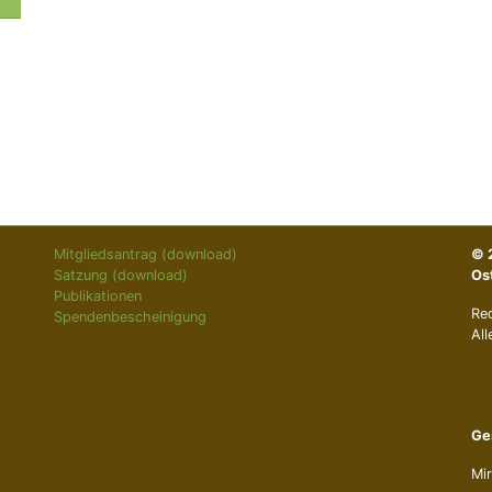
Mitgliedsantrag (download)
© 
Satzung (download)
Os
Publikationen
Re
Spendenbescheinigung
All
Ge
Mir