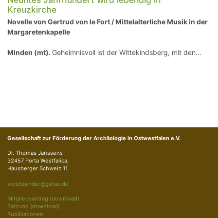
Kreuzkirche
Novelle von Gertrud von le Fort / Mittelalterliche Musik in der
Margaretenkapelle
Minden (mt).
Geheimnisvoll ist der Wittekindsberg, mit den…
Gesellschaft zur Förderung der Archäologie in Ostwestfalen e.V.
Dr. Thomas Janssens
32457 Porta Westfalica,
Hausberger Schweiz 11
vorsitzender@gefao.de
Mitgliedsantrag (download)
Satzung (download)
Publikationen